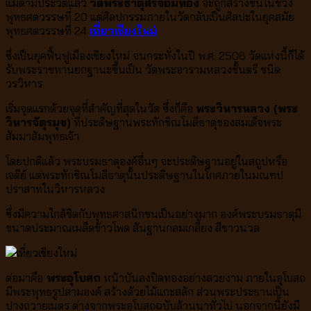
แม้ตามประวัติแล้ว
วัดพระธาตุศรีจอมทอง
จะถูกสร้างขึ้นในช่วง
พุทธศตวรรษที่ 20 แต่ศิลปกรรมภายในวัดกลับเป็นศิลปะในยุคสมัย
พุทธศตวรรษที่ 24
เที่ยวเชียงใหม่
ซึ่งเป็นยุคฟื้นฟูเมืองเชียงใหม่ จนกระทั่งในปี พ.ศ. 2506 วัดแห่งนี้ก็ได้
รับพระราชทานยกฐานะขึ้นเป็น วัดพระอารามหลวงชั้นตรี ชนิด
วรวิหาร
เริ่มจุดแรกด้วยจุดที่สำคัญที่สุดในวัด ซึ่งก็คือ
พระวิหารหลวง (พระ
วิหารจัตุรมุข)
ที่ประดิษฐานพระทักขิณโมลีธาตุของสมเด็จพระ
สัมมาสัมพุทธเจ้า
โดยปกติแล้ว พระบรมธาตุองค์อื่นๆ จะประดิษฐานอยู่ในสถูปหรือ
เจดีย์ แต่พระทักขิณโมลีธาตุนั้นประดิษฐานในโกศภายในมณฑป
ปราสาทในวิหารหลวง
ซึ่งมีความใกล้ชิดกับพุทธศาสนิกชนเป็นอย่างมาก องค์พระบรมธาตุมี
ขนาดประมาณเมล็ดข้าวโพด สันฐานกลมเกลี้ยง สีขาวนวล
ต่อมาคือ
พระอุโบสถ
หน้าบันลงปิดทองอย่างสวยงาม ภายในอุโบสถ
มีพระพุทธรูปสามองค์ สร้างด้วยไม้แกะสลัก ส่วนพระประธานเป็น
ปางถวายเนตร ต่างจากพระอุโบสถฉบับล้านนาทั่วไป นอกจากนี้ยังมี