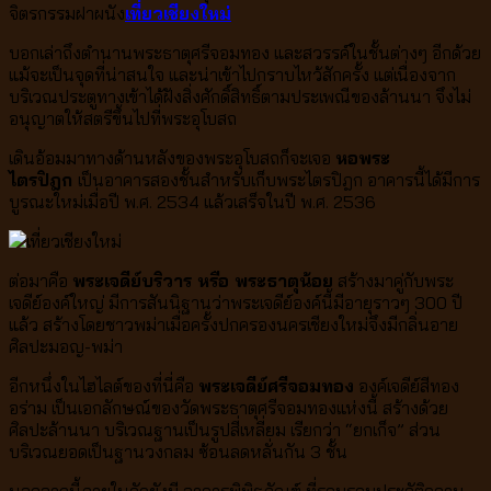
จิตรกรรมฝาผนัง
เที่ยวเชียงใหม่
บอกเล่าถึงตำนานพระธาตุศรีจอมทอง และสวรรค์ในชั้นต่างๆ อีกด้วย
แม้จะเป็นจุดที่น่าสนใจ และน่าเข้าไปกราบไหว้สักครั้ง แต่เนื่องจาก
บริเวณประตูทางเข้าได้ฝังสิ่งศักดิ์สิทธิ์ตามประเพณีของล้านนา จึงไม่
อนุญาตให้สตรีขึ้นไปที่พระอุโบสถ
เดินอ้อมมาทางด้านหลังของพระอุโบสถก็จะเจอ
หอพระ
ไตรปิฎก
เป็นอาคารสองชั้นสำหรับเก็บพระไตรปิฎก อาคารนี้ได้มีการ
บูรณะใหม่เมื่อปี พ.ศ. 2534 แล้วเสร็จในปี พ.ศ. 2536
ต่อมาคือ
พระเจดีย์บริวาร หรือ พระธาตุน้อย
สร้างมาคู่กับพระ
เจดีย์องค์ใหญ่ มีการสันนิฐานว่าพระเจดีย์องค์นี้มีอายุราวๆ 300 ปี
แล้ว สร้างโดยชาวพม่าเมื่อครั้งปกครองนครเชียงใหม่จึงมีกลิ่นอาย
ศิลปะมอญ-พม่า
อีกหนึ่งในไฮไลต์ของที่นี่คือ
พระเจดีย์ศรีจอมทอง
องค์เจดีย์สีทอง
อร่าม เป็นเอกลักษณ์ของวัดพระธาตุศรีจอมทองแห่งนี้ สร้างด้วย
ศิลปะล้านนา บริเวณฐานเป็นรูปสี่เหลี่ยม เรียกว่า “ยกเก็จ” ส่วน
บริเวณยอดเป็นฐานวงกลม ซ้อนลดหลั่นกัน 3 ชั้น
นอกจากนี้ภายในวัดยังมี อาคารพิพิธภัณฑ์ ที่รวบรวมประวัติความ