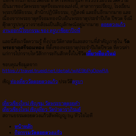
เป็นมาของวัดพระธาตุศรีจอมทองแห่งนี้, ศาลาการเปรียญ, โรงเรียน
พระปริยัติธรรม, สำนักปฏิบัติธรรม, กุฎิสงฆ์ และอื่นอีกมากมาย และ
เนื่องจากพระธาตุศรีจอมทองนับเป็นพระธาตุประจำปีเกิด ปีชวด จึงมี
ตุ๊กตารูปหนูวางรายล้อมเป็นสัญลักษณ์อยู่มากมาย
ดอยดวงแก้ว
งานออกนิโรธกรรม ของ ครูบาชัยยาปัถพี
และนี่คือเกร็ดความรู้ ทั้งประวัติศาสตร์และสถานที่สำคัญภายใน
วัด
พระธาตุศรีจอมทอง
ที่ตั้งของพระธาตุประจำปีเกิดปีชวด ที่ควรค่า
แก่การไปกราบไหว้สักการะกันสักครั้งในชีวิต
เที่ยวเชียงใหม่
ขอบคุณข้อมูลจาก
https://travel.trueid.net/detail/wAE9bPgDqwRA
เชิญ
ท่องเที่ยว
วัดดอยดวงแก้ว
ประวัติ
ครูบา
เที่ยวเชียงใหม่ เชิญชม วัดพระธาตุดอยคำ
เที่ยวเชียงใหม่ เชิญเที่ยว วัดป่าดาราภิรมย์
สถานธรรมดอยดวงแก้วสัพพัญญู by หัวใจไอที
หน้าหลัก
กิจกรรมวัดดอยดวงแก้ว