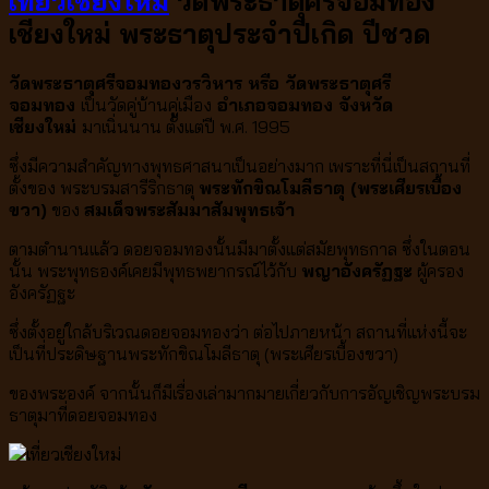
เที่ยวเชียงใหม่
วัดพระธาตุศรีจอมทอง
เชียงใหม่ พระธาตุประจำปีเกิด ปีชวด
วัดพระธาตุศรีจอมทองวรวิหาร หรือ วัดพระธาตุศรี
จอมทอง
เป็นวัดคู่บ้านคู่เมือง
อำเภอจอมทอง จังหวัด
เชียงใหม่
มาเนิ่นนาน ตั้งแต่ปี พ.ศ. 1995
ซึ่งมีความสำคัญทางพุทธศาสนาเป็นอย่างมาก เพราะที่นี่เป็นสถานที่
ตั้งของ พระบรมสารีริกธาตุ
พระทักขิณโมลีธาตุ
(พระเศียรเบื้อง
ขวา)
ของ
สมเด็จพระสัมมาสัมพุทธเจ้า
ตามตำนานแล้ว ดอยจอมทองนั้นมีมาตั้งแต่สมัยพุทธกาล ซึ่งในตอน
นั้น พระพุทธองค์เคยมีพุทธพยากรณ์ไว้กับ
พญาอังครัฏฐะ
ผู้ครอง
อังครัฏฐะ
ซึ่งตั้งอยู่ใกล้บริเวณดอยจอมทองว่า ต่อไปภายหน้า สถานที่แห่งนี้จะ
เป็นที่ประดิษฐานพระทักขิณโมลีธาตุ (พระเศียรเบื้องขวา)
ของพระองค์ จากนั้นก็มีเรื่องเล่ามากมายเกี่ยวกับการอัญเชิญพระบรม
ธาตุมาที่ดอยจอมทอง