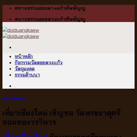
Skip
สถานธรรมดอยดวงแก้วสัพพัญญู
to
สถานธรรมดอยดวงแก้วสัพพัญญู
content
หน้าหลัก
กิจกรรมวัดดอยดวงแก้ว
วัตถุมงคล
ธรรมล้านนา
เที่ยวเชียงใหม่
เที่ยวเชียงใหม่ เชิญชม วัดพระธาตุศรี
จอมทองวรวิหาร