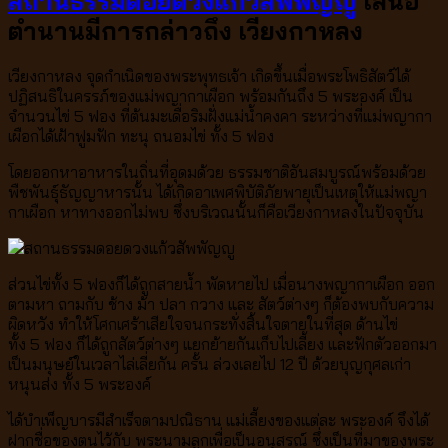
สถานธรรมดอยดวงแก้วสัพพัญญู
เสนอ
ตำนานมีการกล่าวถึง เวียงกาหลง
เวียงกาหลง จุดกำเนิดของพระพุทธเจ้า เกิดขึ้นเมื่อพระโพธิสัตว์ได้
ปฏิสนธิในครรภ์ของแม่พญากาเผือก พร้อมกันถึง
5
พระองค์ เป็น
จำนวนไข่
5
ฟอง ที่ต้นมะเดื่อริมฝั่งแม่น้ำคงคา ระหว่างที่แม่พญากา
เผือกได้เฝ้าฟูมฟัก ทะนุ ถนอมไข่ ทั้ง
5
ฟอง
โดยออกหาอาหารในถิ่นที่อุดมด้วย ธรรมชาติอันสมบูรณ์พร้อมด้วย
พืชพันธุ์ธัญญาหารนั้น ได้เกิดอาเพศพิบัติภัยพายุเป็นเหตุให้แม่พญา
กาเผือก หาทางออกไม่พบ ซึ่งบริเวณนั้นก็คือเวียงกาหลงในปัจจุบัน
ส่วนไข่ทั้ง
5
ฟองก็ได้ถูกสายน้ำ พัดหายไป เมื่อนางพญากาเผือก ออก
ตามหา ถามกับ ช้าง ม้า ปลา กวาง และ สัตว์ต่างๆ ก็ต้องพบกับความ
ผิดหวัง ทำให้โศกเศร้าเสียใจจนกระทั่งสิ้นใจตายในที่สุด
ด้านไข่
ทั้ง
5
ฟอง ก็ได้ถูกสัตว์ต่างๆ แยกย้ายกันเก็บไปเลี้ยง และฟักตัวออกมา
เป็นมนุษย์ในเวลาไล่เลี่ยกัน ครั้น ล่วงเลยไป
12
ปี ด้วยบุญกุศลเก่า
หนุนส่ง ทั้ง
5
พระองค์
ได้บำเพ็ญบารมีสำเร็จตามปณิธาน แม่เลี้ยงของแต่ละ พระองค์ จึงได้
ฝากชื่อของตนไว้กับ พระนามลูกเพื่อเป็นอนุสรณ์ ซึ่งเป็นที่มาของพระ