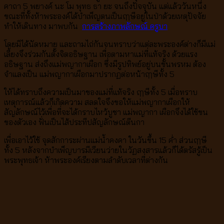
คาถา
5
พยางค์ นะ โม พุทธ ธา ยะ จนถึงปัจจุบัน แต่แล้ววันหนึ่ง
ขณะที่ทั้งห้าพระองค์ได้บำเพ็ญตนเป็นฤๅษีอยู่ในป่าด้วยเหตุปัจจัย
ทำให้เดินทาง มาพบกัน
การสร้างภาพลักษณ์ ครูบา
โดยมิได้นัดหมาย และถามไถ่กันจนทราบว่าแต่ละพระองค์ต่างก็มีแม่
เลี้ยงจึงร่วมกันตั้งจิตอธิษฐาน เพื่อตามหาแม่ที่แท้จริง ด้วยแรง
อธิษฐาน ส่งถึงแม่พญากาเผือก ซึ่งมีรูปทิพย์อยู่บนชั้นพรหม ต้อง
จำแลงเป็น แม่พญากาเผือกมาปรากฏต่อหน้าฤๅษีทั้ง
5
ให้ได้ทราบถึงความเป็นมาของแม่ที่แท้จริง ฤๅษีทั้ง
5
เมื่อทราบ
เหตุการณ์แล้วก็เกิดความ สลดใจจึงขอให้แม่พญากาเผือกให้
สัญลักษณ์ไว้เพื่อที่จะได้กราบไหว้บูชา แม่พญากา เผือกจึงได้ใช้ขน
ของตัวเอง ฟั่นเป็นไส้ประทีปสัญลักษณ์ตีนกา
เพื่อเอาไว้ใช้ จุดสักการะผ่านแม่น้ำคงคา ในวันขึ้น
15
ค่ำ ส่วนฤๅษี
ทั้ง
5
หลังจากบำเพ็ญบารมีเวียนว่ายในวัฏสงสารแล้วก็ได้ตรัสรู้เป็น
พระพุทธเจ้า ห้าพระองค์เรียงตามลำดับเวลาที่ต่างกัน