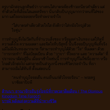
ครูบามักสอนลูกศิษย์ว่า บางคนใส่บาตรเพียงข้าวเหนียวคำเดียว แต่
ทำด้วยใจที่เลื่อมใสและศรัทธา นั่นกลับเป็นบุญมากกว่าคนที่ใส่ของ
มาก แต่ใจเหม่อลอยหรือทำเพราะจำใจ
“ใส่บาตรคำเดียวด้วยใจใส ยังดีกว่าใส่หม้อใหญ่ด้วย
ใจขุ่น”
การทำบุญจึงไม่วัดกันที่จำนวนสิ่งของ หรือมูลค่าเงินทอง แต่ให้ดูที่
ความตั้งใจ ความเมตตา และจิตใจที่บริสุทธิ์ นั่นจึงจะเป็นบุญที่แท้จริง
แม้ไม่มีเงินทองมากมาย ก็สามารถทำบุญได้ด้วย “ใจ” ที่เมตตา ด้วย
“การกระทำ” ที่ไม่เบียดเบียน ด้วย “วาจา” ที่ไพเราะ และ “ความคิด” ที่
ปรารถนาดีต่อผู้อื่น เมื่อเราเข้าใจเช่นนี้ การทำบุญก็ไม่ใช่เรื่องยาก หรือ
ไกลตัวอีกต่อไป แต่กลายเป็นส่วนหนึ่งของชีวิตประจำวัน ที่เรา
สามารถเริ่มได้ทันที ตั้งแต่ตอนนี้
“คนทำบุญใจจะเย็น คนเห็นแก่ตัวใจจะร้อน” – พระครู
บาชัยยาปัถพี
ล้านนา: อาณาจักรอันรุ่งโรจน์ที่กาลเวลาลืมเลือน ( The Glorious
Kingdom Time Forgot)
บารมี พลังแห่งความดีที่นำทางชีวิต