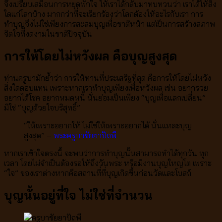
จึงเปรียบเสมือนการหยุดพักใจ ให้เราได้กลับมาทบทวนว่า เราได้ให้สิ่ง
ใดแก่โลกบ้าง มากกว่าที่จะเรียกร้องว่าโลกต้องให้อะไรกับเรา การ
ทำบุญจึงไม่ใช่เพียงการสะสมบุญเพื่อชาติหน้า แต่เป็นการสร้างสภาพ
จิตใจที่งดงามในชาติปัจจุบัน
การให้โดยไม่หวังผล คือบุญสูงสุด
ท่านครูบามักย้ำว่า การให้ทานที่ประเสริฐที่สุด คือการให้โดยไม่หวัง
สิ่งใดตอบแทน เพราะหากเราทำบุญเพียงเพื่อหวังผล เช่น อยากรวย
อยากได้โชค อยากหมดหนี้ นั่นย่อมเป็นเพียง “บุญเพื่อแลกเปลี่ยน”
มิใช่ “บุญด้วยใจบริสุทธิ์”
“ให้เพราะอยากให้ ไม่ใช่ให้เพราะอยากได้ นั่นแหละบุญ
สูงสุด” –
พระครูบาชัยยาปัถพี
หากเราเข้าใจตรงนี้ จะพบว่าการทำบุญนั้นสามารถทำได้ทุกวัน ทุก
เวลา โดยไม่จำเป็นต้องรอให้ถึงวันพระ หรือมีงานบุญใหญ่โต เพราะ
“ใจ” ของเราต่างหากคือสถานที่ที่บุญเกิดขึ้นก่อนวัดและโบสถ์
บุญนั้นอยู่ที่ใจ ไม่ใช่ที่จำนวน