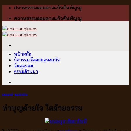
Skip
สถานธรรมดอยดวงแก้วสัพพัญญู
to
สถานธรรมดอยดวงแก้วสัพพัญญู
content
หน้าหลัก
กิจกรรมวัดดอยดวงแก้ว
วัตถุมงคล
ธรรมล้านนา
record
,
activity
ทำบุญด้วยใจ ใสด้วยธรรม