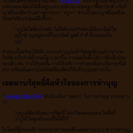
ในวิถีชีวิตของพุทธศาสนิกชน “
การทำบุญ
” คือรากฐานสำคัญในการ
หล่อหลอมจิตใจให้ตั้งอยู่บนความดีงาม พระครูบาชัยยาปัถพี หรือที่
ญาติโยมเรียกกันอย่างเคารพว่า “ครูบา” ท่านมักสอนญาติโยมด้วย
ถ้อยคำเรียบง่ายแต่ลึกซึ้งว่า
“บุญไม่ใช่เรื่องไกลตัว ไม่ใช่ต้องรอทำตอนมีเงินหรือมีวัด
อยู่ใกล้ บุญอยู่ตรงที่ใจเราคิดดี พูดดี ทำดี นั่นแหละคือ
บุญ”
คำสอนนี้สะท้อนให้เห็นว่าการทำบุญไม่จำกัดอยู่เพียงแค่การถวาย
ปัจจัย หรือทำพิธีกรรมใด ๆ เท่านั้น หากแต่เริ่มต้นได้จากสิ่งเล็กน้อย
รอบตัว เช่น การให้รอยยิ้ม การให้อภัย การช่วยเหลือคนที่ตกทุกข์ได้
ยาก หรือแม้แต่การไม่เบียดเบียนสัตว์ก็ถือเป็นบุญอย่างหนึ่ง
เจตนาบริสุทธิ์คือหัวใจของการทำบุญ
“
พระครูบาชัยยาปัถพี
“มักเน้นเรื่อง “เจตนา” ในการทำบุญ ท่านกล่าว
ว่า
“บุญแท้ต้องมีเจตนาบริสุทธิ์ ไม่หวังผลตอบแทน ไม่ยึดดี
ว่ากูให้ ไม่ดูหมิ่นคนที่ไม่ได้ให้”
ในโลกที่ผู้คนเร่งรีบ ท่ามกลางการแข่งขันและความวุ่นวาย การทำบุญ