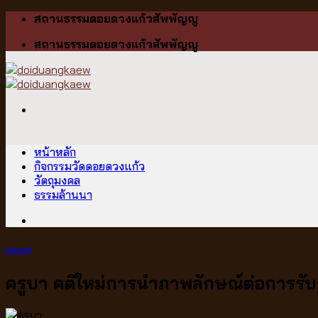
Skip
สถานธรรมดอยดวงแก้วสัพพัญญู
to
สถานธรรมดอยดวงแก้วสัพพัญญู
content
หน้าหลัก
กิจกรรมวัดดอยดวงแก้ว
วัตถุมงคล
ธรรมล้านนา
record
ครูบา คติใหม่การนำภาพลักษณ์ต่อการรับร