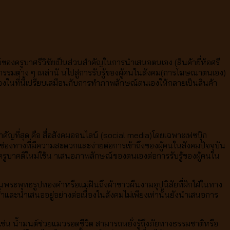
องครูบาศรีวิชัยเป็นส่วนสำคัญในการนำเสนอตนเอง (สินค้ายี่ห้อศรี
รรมต่าง ๆ เหล่านั นไปสู่การรับรู้ของผู้คนในสังคม(การโฆษณาตนเอง)
ัวเองในที่นี้เปรียบเสมือนกับการทำภาพลักษณ์ตนเองให้กลายเป็นสินค้า
ัญที่สุด คือ สื่อสังคมออนไลน์ (social media)โดยเฉพาะเฟซบุ๊ก
นช่องทางที่มีความสะดวกและง่ายต่อการเข้าถึงของผู้คนในสังคมปัจจุบัน
ี่ครูบาคติใหม่ใช้น าเสนอภาพลักษณ์ของตนเองต่อการรับรู้ของผู้คนใน
ห็นพระพุทธรูปทองคำหรือแม่ฝันถึงผ้าขาวผืนงามอุปนิสัยที่ฝักใฝ่ในทาง
ซ้ำและนำเสนออยู่อย่างต่อเนื่องในสังคมไม่เพียงเท่านั้นยังนำเสนอการ
เช่น น้ำมนต์ช่วยแมวรอดชีวิต สามารถหยั่งรู้ถึงภัยทางธรรมชาติหรือ