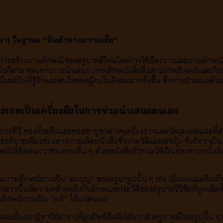
ณา)
ในฐานะ “สินค้าทางความเชื่อ”
ะการสร้างภาพลักษณ์ของครูบาคติใหม่โดยการใช้เรื่องราวและภาพลักษณ์ข
างไรก็ตาม ช่องทางการนำเสนอ ภาพลักษณ์เพื่อสื่อสารภาพลักษณ์และกิจก
ิใหม่เป็นที่รู้จักและสนใจของผู้คนในสังคมมากยิ่งขึ้น ซึ่งการนำเสนอต
ประเภทเป็นเครื่องมือในการช่วยนำเสนอตนเอง
ีวี ของที่ระลึกและของเช่าบูชาต่างๆเครื่องรางและวัตถุมงคลและที่สำค
ธิบายเพียงช่องทางการผลิตหนังสือชีวประวัติและเฟซบุ๊ก ซึ่งถือว่าเป็
์ที่ชัดเจนกว่าช่องทางอื่น ๆ ด้วยหนังสือชีวประวัติเป็นช่องทางหนึ่งท
้อนภาพลักษณ์การเป็น“ตนบุญ” ของครูบารูปนั้น ๆ เช่น เมื่อก่อนแม่ฝันเ
ังกล่าวนั้นมีความคล้ายคลึงกับลักษณะประวัติของครูบาศรีวิชัยที่ถูกผลิต
ลักษณ์การเป็น “เกจิ” ให้แก่ตนเอง
งปาฏิหาริย์ต่าง ๆที่ลูกศิษย์สัมผัสได้จากตัวครูบาคติใหม่รูปนั้น ๆ 