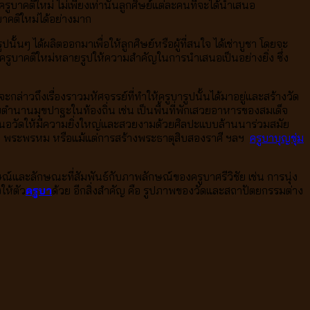
รูบาคติใหม่ ไม่เพียงเท่านั้นลูกศิษย์แต่ละคนที่จะได้นำเสนอ
บาคติใหม่ได้อย่างมาก
ั้นๆ ได้ผลิตออกมาเพื่อให้ลูกศิษย์หรือผู้ที่สนใจ ได้เช่าบูชา โดยจะ
ที่ครูบาคติใหม่หลายรูปให้ความสำคัญในการนำเสนอเป็นอย่างยิ่ง ซึ่ง
่าวถึงเรื่องราวมหัศจรรย์ที่ทำให้ครูบารูปนั้นได้มาอยู่และสร้างวัด
์กับตำนานมุขปาฐะในท้องถิ่น เช่น เป็นพื้นที่พักเสวยอาหารของสมเด็จ
เสนอวัดให้มีความยิ่งใหญ่และสวยงามด้วยศิลปะแบบล้านนาร่วมสมัย
สีวลี พระพรหม หรือแม้แต่การสร้างพระธาตุสิบสองราศี ฯลฯ
ครูบาบุญชุ่ม
์และลักษณะที่สัมพันธ์กับภาพลักษณ์ของครูบาศรีวิชัย เช่น การนุ่ง
ให้ตัว
ครูบา
ด้วย อีกสิ่งสำคัญ คือ รูปภาพของวัดและสถาปัตยกรรมต่าง