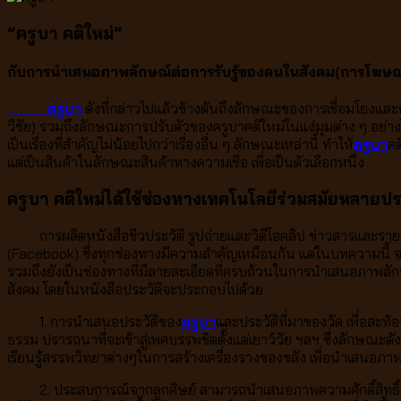
“ครูบา คติใหม่”
กับการนำเสนอภาพลักษณ์ต่อการรับรู้ของคนในสังคม(การโฆษ
ครูบา
ดังที่กล่าวไปแล้วข้างต้นถึงลักษณะของการเชื่อมโยงแล
วิชัย) รวมถึงลักษณะการปรับตัวของครูบาคติใหม่ในแง่มุมต่าง ๆ อย่
เป็นเรื่องที่สำคัญไม่น้อยไปกว่าเรื่องอื่น ๆ ลักษณะเหล่านี้ ทำให้
ครูบา
คต
แต่เป็นสินค้าในลักษณะสินค้าทางความเชื่อ เพื่อเป็นตัวเลือกหนึ่ง
ครูบา คติใหม่ได้ใช้ช่องทางเทคโนโลยีร่วมสมัยหลาย
การผลิตหนังสือชีวประวัติ รูปถ่ายและวิดีโอคลิป ข่าวสารและรายการท
(Facebook) ซึ่งทุกช่องทางมีความสำคัญเหมือนกัน แต่ในบทความนี้ จะอ
รวมถึงยังเป็นช่องทางที่มีลายละเอียดที่ครบถ้วนในการนำเสนอภาพลักษณ
สังคม โดยในหนังสือประวัติจะประกอบไปด้วย
1. การนำเสนอประวัติของ
ครูบา
และประวัติที่มาของวัด เพื่อสะท
ธรรม ปรารถนาที่จะเข้าสู่เพศบรรพชิตตั้้งแต่เยาว์วัย ฯลฯ ซึ่งลักษณะด
เรียนรู้สรรพวิทยาต่างๆในการสร้างเครื่องรางของขลัง เพื่อนำเสนอภาพ
2. ประสบการณ์จากลูกศิษย์ สามารถนำเสนอภาพความศักดิ์สิทธิ์และเรื่อ