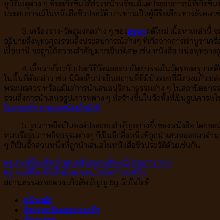
อุบัติเหตุต่าง ๆ ที่จะเกิดขึ้นได้ล่วงหน้าหรือแม้แต่ประสบการณ์ที่เกิ
ประสบการณ์ในหนังสือชีวประวัติ บางท่านเป็นผู้มีชื่อเสียงทางสังคม เ
3. เครื่องราง-วัตถุมงคลต่าง ๆ ของ
ครูบา
คติใหม่ เนื้อหาเหล่านี้
อธิบายถึงพุทธคุณรวมถึงประสบการณ์ต่างๆ ที่เกิดจากการเช่าบูชาเครื่อ
เนื้อหานี จะถูกให้ความสำคัญมากเป็นพิเศษ เช่น หนังสือ หน่อพุทธาง
4. เนื้อหาเกี่ยวกับประวัติวัดและสถาปัตยกรรมในวัดของครูบาคติใหม่ เ
ในพื้นที่ดังกล่าว เช่น นิมิตเห็นว่าเป็นสถานที่ที่มีบัวดอกที่มีดวงแก
พระนเรศวร หรือแม้แต่การนำเสนอปริศนาธรรมต่าง ๆ ในสถาปัตยกรรมขอ
รวมถึงการนำเสนอรูปเคารพต่าง ๆ ที่สร้างขึ้นในวัดทั้งที่เป็นรูปเคา
ในตอนเด็ก สามเณรน้อยใจสิงห์
5. รูปภาพถือเป็นองค์ประกอบสำคัญอย่างยิ่งของหนังสือ โดยจะนำเสนอ
ห่มหรือรูปภาพกิจกรรมต่างๆ ก็เป็นอีกสิ่งหนึ่งที่ถูกนำเสนอออกมาจำนว
ๆ ก็เป็นอีกส่วนหนึ่งที่ถูกนำเสนอในหนังสือชีวประวัติด้วยเช่นกัน
ครูบา คติใหม่กับนำเสนอด้วยภาพลักษณ์ ประการ 3-4
ครูบา คติใหม่กับสื่อสังคมออนไลน์อย่างเฟซบุ๊ก
สถานธรรมดอยดวงแก้วสัพพัญญู by หัวใจไอที
หน้าหลัก
กิจกรรมวัดดอยดวงแก้ว
วัตถุมงคล