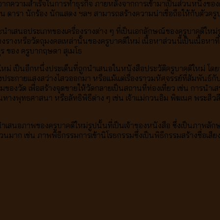
ดขึ้นจากความสำเร็จในการทำธุรกิจ ภายหลังจากการเข้ามาเป็นส่วนหนึ่งของค
ช่น ดารา นักร้อง นักแสดง ฯลฯ สามารถสร้างความน่าเชื่อถือให้กับตัวครู
 จะนำเสนอประเภทของเครื่องรางต่าง ๆ ที่เป็นเอกลักษณ์ของครูบาคติใหม่รูปน
งรางหรือวัตถุมงคลเหล่านั้นของครูบาคติใหม่ เนื้อหาส่วนนี้เป็นเนื้อหา
กูร ของ ครูบากฤษดา สุเมโธ
ป็นอีกหนึ่งประเด็นที่ถูกนำเสนอในหนังสือประวัติครูบาคติใหม่ โดยจะกล
้วเปล่งประกายแสงสว่างไสวออกมา หรือแม้แต่เรื่องราวมหัศจรรย์ที่สัมพันธ
งวัด เพื่อสร้างจุดขายให้วัดกลายเป็นสถานที่ท่องเที่ยว เช่น การนำ
รพในทางพุทธศาสนา หรือลัทธิพิธีต่าง ๆ เช่น เจ้าแม่กวนอิม พิฆเนศ พระ
ภาพของครูบาคติใหม่รูปนั้นที่เป็นเจ้าของหนังสือ ซึ่งเป็นภาพลักษณ
นมาก เช่น ภาพพิธีกรรมการเข้านิโรธกรรมซึ่งเป็นพิธีกรรมสร้างชื่อเสียง